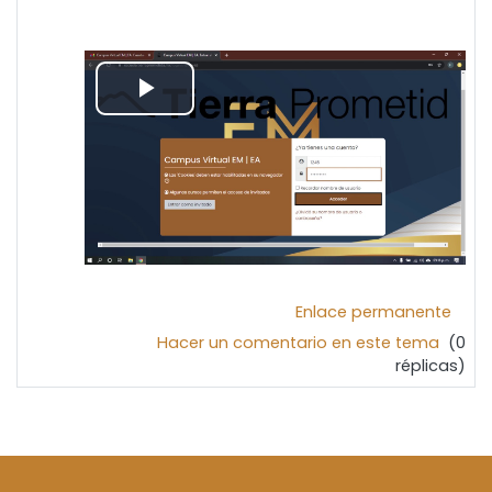
Reproducir
Vídeo
Enlace permanente
Hacer un comentario en este tema
(0
réplicas)