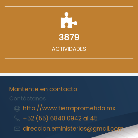
3879
ACTIVIDADES
Mantente en contacto
Contáctanos
http://www.tierraprometida.mx
+52 (55) 6840 0942 al 45
direccion.eministerios@gmail.com